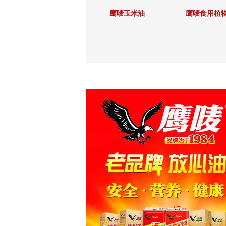
用植物调和油
鹰唛玉米油