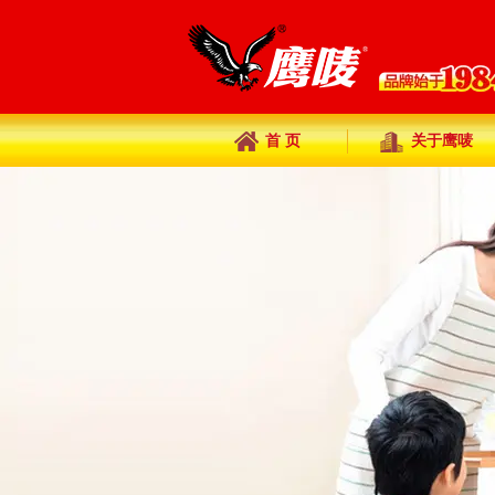
首 页
关于鹰唛