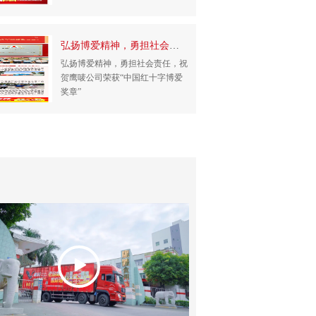
弘扬博爱精神，勇担社会责任，祝贺鹰唛公司荣...
五一
弘扬博爱精神，勇担社会责任，祝
五一劳
贺鹰唛公司荣获“中国红十字博爱
奖章”