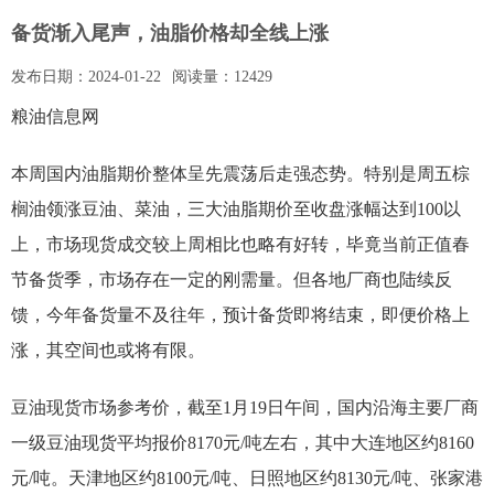
备货渐入尾声，油脂价格却全线上涨
发布日期：
2024-01-22
阅读量：
12429
粮油信息网
本周国内油脂期价整体呈先震荡后走强态势。特别是周五棕
榈油领涨豆油、菜油，三大油脂期价至收盘涨幅达到100以
上，市场现货成交较上周相比也略有好转，毕竟当前正值春
节备货季，市场存在一定的刚需量。但各地厂商也陆续反
馈，今年备货量不及往年，预计备货即将结束，即便价格上
涨，其空间也或将有限。
豆油现货市场参考价，截至1月19日午间，国内沿海主要厂商
一级豆油现货平均报价8170元/吨左右，其中大连地区约8160
元/吨。天津地区约8100元/吨、日照地区约8130元/吨、张家港