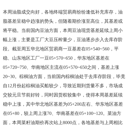
本周油脂成交向好，各地终端贸易商纷纷逢低补充库存，油
脂基差呈稳中趋涨的势头，但随着期价涨至高位，其基差或
将平稳。当前国内豆油方面，本周豆油现货基差延续上周小
幅上涨，主要是工厂大豆压榨量少，豆油逐步步入去库存阶
段。截至周五华北地区贸易商一豆基差在05+540~560，平
稳、山东地区工厂一豆05+570~650，华东地区基差在
05+720~750、华南地区主流在05+570~650之间，基差上涨
20~30。棕榈油方面，当前国内棕榈油处于去库存阶段，毕竟
自12月份起棕榈油买船较少，导致近期到货量不多，市场成
交较元旦节前好转，同时因货权较集中，使得本周基差延续
稳中上涨，其中华北地区基差为05+200左右、华东地区基差
在05+80，较上周上涨70、华南基差在05+100~120。菜油方
面，本周菜籽油期价再次站上8000点，各地基差与上周相比