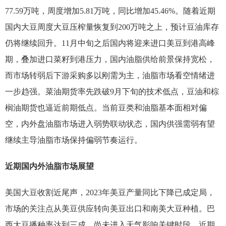
77.59万吨，周度增加5.81万吨，同比增加45.46%。随着近期
国内大豆周度大豆压榨量恢复到200万吨之上，预计豆油库存
仍将继续回升。11月中旬之后国内将迎来进口美豆到港高峰
期，叠加进口菜籽到港压力，国内油脂供给前景保持宽松，
而市场转弱后下游采购多以刚需为主，油脂市场看空情绪进
一步趋强。菜油期货率先跌破9月下旬的技术低点，豆油和棕
榈油期货也逼近前期低点。当前豆类和油脂基本面相对偏
空，内外盘油脂市场进入弱势联动状态，国内供强需弱有望
继续主导油脂市场保持偏弱节奏运行。
近期国内外油脂市场展望
美国大豆收割近尾声，2023年美豆产量同比下降已成定局，
市场的关注点从美豆供应转向美豆出口和南美大豆种植。巴
西大豆播种率达到三成，尚未进入天气影响关键时段，近期