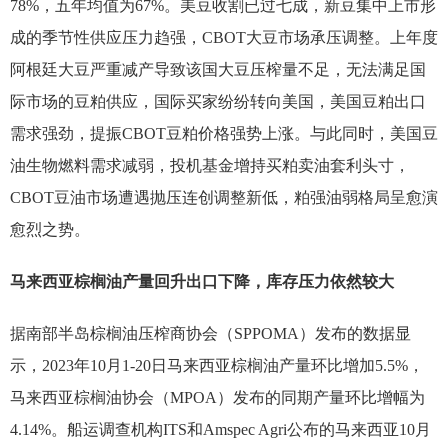
78%，五年均值为67%。美豆收割已过七成，新豆集中上市形
成的季节性供应压力趋强，CBOT大豆市场承压调整。上年度
阿根廷大豆严重减产导致该国大豆压榨量不足，无法满足国
际市场的豆粕供应，国际买家纷纷转向美国，美国豆粕出口
需求强劲，提振CBOT豆粕价格强势上涨。与此同时，美国豆
油生物燃料需求减弱，投机基金增持买粕卖油套利头寸，
CBOT豆油市场遭遇抛压连创调整新低，粕强油弱格局呈愈演
愈烈之势。
马来西亚棕榈油产量回升出口下降，库存压力依然较大
据南部半岛棕榈油压榨商协会（SPPOMA）发布的数据显
示，2023年10月1-20日马来西亚棕榈油产量环比增加5.5%，
马来西亚棕榈油协会（MPOA）发布的同期产量环比增幅为
4.14%。船运调查机构ITS和Amspec Agri公布的马来西亚10月