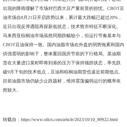
出现的降雨缓解了市场对巴西大豆产量前景的担忧。CBOT豆
油市场自8月21日开启跌势以来，累计最大跌幅已超过20%，
近日出现反弹遇阻再探新低状态，技术熊市特征不断深化。
马来西亚棕榈油市场虽然同期跌幅较小，但运行节奏基本与
CBOT豆油保持一致。国内油脂市场在外盘的弱势拖累和国内
供强需弱的影响下，整体重回国庆节前的下行格局。菜油期
货在大量进口菜籽即将到港的压力下保持领跌状态，率先跌
破9月下旬的技术低点，豆油和棕榈油期货也逼近前期低点。
目前油脂市场仍缺少止跌题材，维持震荡偏弱运行的概率依
然较大。
转载自：https://www.oilcn.com/article/2023/10/10_89922.html