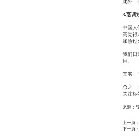
此外，
3.烹
中国人
高觉得
加热过
我们日
用。
其实，
总之，
关注标
来源：导油网 
上一页
下一页