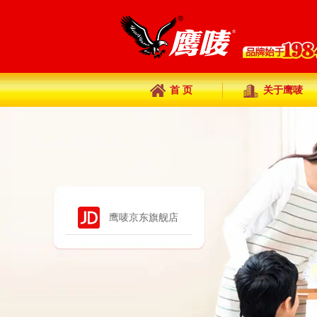
首 页
关于鹰唛
鹰唛京东旗舰店