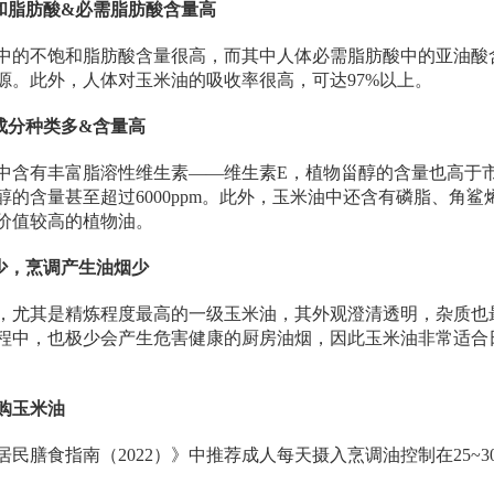
饱和脂肪酸&必需脂肪酸含量高
中的不饱和脂肪酸含量很高，而其中人体必需脂肪酸中的亚油酸含
源。此外，人体对玉米油的吸收率很高，可达97%以上。
养成分种类多&含量高
中含有丰富脂溶性维生素——维生素E，植物甾醇的含量也高于
醇的含量甚至超过6000ppm。此外，玉米油中还含有磷脂、角
价值较高的植物油。
质少，烹调产生油烟少
，尤其是精炼程度最高的一级玉米油，其外观澄清透明，杂质也
程中，也极少会产生危害健康的厨房油烟，因此玉米油非常适合
购玉米油
居民膳食指南（2022）》中推荐成人每天摄入烹调油控制在25~3