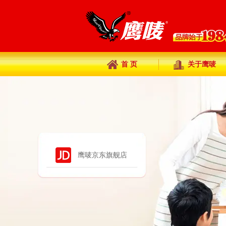
首 页
关于鹰唛
鹰唛京东旗舰店